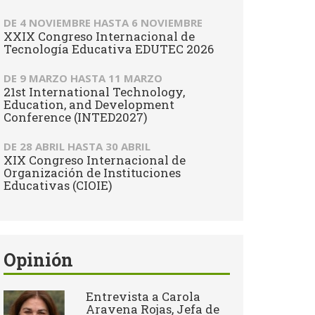
DE
4 NOVIEMBRE
HASTA
6 NOVIEMBRE
XXIX Congreso Internacional de
Tecnología Educativa EDUTEC 2026
DE
9 MARZO
HASTA
11 MARZO
21st International Technology,
Education, and Development
Conference (INTED2027)
DE
28 ABRIL
HASTA
30 ABRIL
XIX Congreso Internacional de
Organización de Instituciones
Educativas (CIOIE)
Opinión
Entrevista a Carola
Aravena Rojas, Jefa de