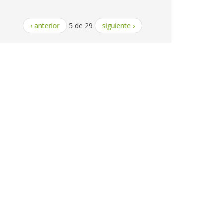
‹ anterior
5 de 29
siguiente ›