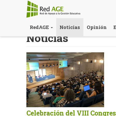
Pasar
RedAGE
Noticias
Opinión
al
Noticias
contenido
principal
Celebración del VIII Congre