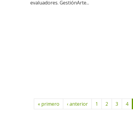
evaluadores. GestiónArte...
« primero
‹ anterior
1
2
3
4