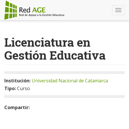
Togg
navi
Pasar
al
Licenciatura en
contenido
principal
Gestión Educativa
Institución:
Universidad Nacional de Catamarca
Tipo:
Curso
Compartir: