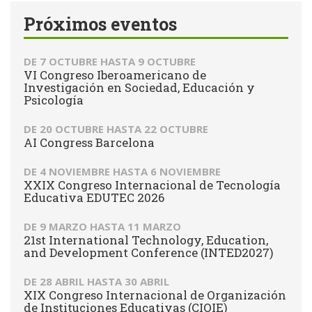
Próximos eventos
DE
7 OCTUBRE
HASTA
9 OCTUBRE
VI Congreso Iberoamericano de
Investigación en Sociedad, Educación y
Psicología
DE
20 OCTUBRE
HASTA
22 OCTUBRE
AI Congress Barcelona
DE
4 NOVIEMBRE
HASTA
6 NOVIEMBRE
XXIX Congreso Internacional de Tecnología
Educativa EDUTEC 2026
DE
9 MARZO
HASTA
11 MARZO
21st International Technology, Education,
and Development Conference (INTED2027)
DE
28 ABRIL
HASTA
30 ABRIL
XIX Congreso Internacional de Organización
de Instituciones Educativas (CIOIE)