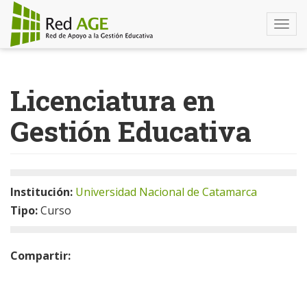
Togg
navi
Pasar
al
Licenciatura en
contenido
principal
Gestión Educativa
Institución:
Universidad Nacional de Catamarca
Tipo:
Curso
Compartir: