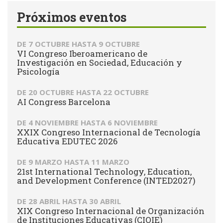
Próximos eventos
DE
7 OCTUBRE
HASTA
9 OCTUBRE
VI Congreso Iberoamericano de
Investigación en Sociedad, Educación y
Psicología
DE
20 OCTUBRE
HASTA
22 OCTUBRE
AI Congress Barcelona
DE
4 NOVIEMBRE
HASTA
6 NOVIEMBRE
XXIX Congreso Internacional de Tecnología
Educativa EDUTEC 2026
DE
9 MARZO
HASTA
11 MARZO
21st International Technology, Education,
and Development Conference (INTED2027)
DE
28 ABRIL
HASTA
30 ABRIL
XIX Congreso Internacional de Organización
de Instituciones Educativas (CIOIE)