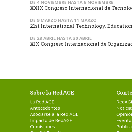
DE
4 NOVIEMBRE
HASTA
6 NOVIEMBRE
XXIX Congreso Internacional de Tecnol
DE
9 MARZO
HASTA
11 MARZO
21st International Technology, Educati
DE
28 ABRIL
HASTA
30 ABRIL
XIX Congreso Internacional de Organizaci
Sobre la RedAGE
Conte
La Red AGE
RedAG
Antecedentes
Noticia
Asociarse a la Red AGE
Opinió
Impacto de RedAGE
Evento
Comisiones
Publica