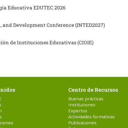
ogía Educativa EDUTEC 2026
on, and Development Conference (INTED2027)
ón de Instituciones Educativas (CIOIE)
nidos
Centro de Recursos
E
Buenas prácticas
s
Instituciones
n
Expertos
s
Actividades formativas
ciones
Publicaciones