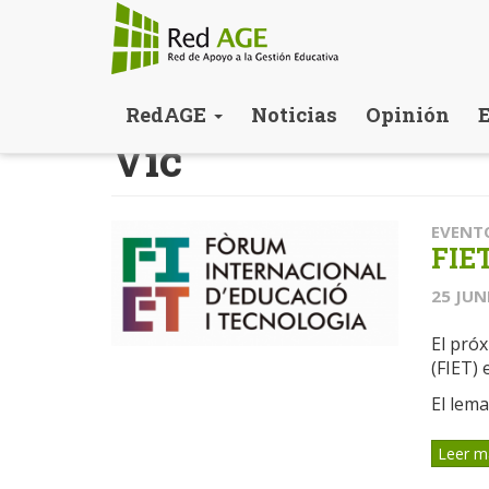
Pasar
RedAGE
Noticias
Opinión
al
Vic
contenido
principal
EVENT
FIET
25 JUN
El próx
(FIET) 
El lema
Leer m