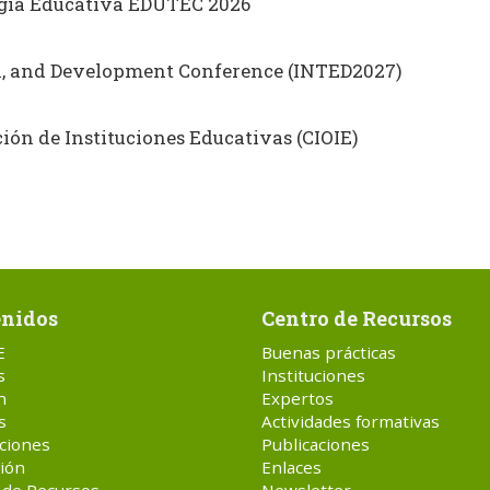
ogía Educativa EDUTEC 2026
on, and Development Conference (INTED2027)
ón de Instituciones Educativas (CIOIE)
nidos
Centro de Recursos
E
Buenas prácticas
s
Instituciones
n
Expertos
s
Actividades formativas
ciones
Publicaciones
ión
Enlaces