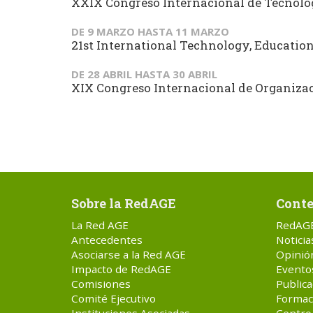
XXIX Congreso Internacional de Tecnol
DE
9 MARZO
HASTA
11 MARZO
21st International Technology, Educati
DE
28 ABRIL
HASTA
30 ABRIL
XIX Congreso Internacional de Organizaci
Sobre la RedAGE
Conte
La Red AGE
RedAG
Antecedentes
Noticia
Asociarse a la Red AGE
Opinió
Impacto de RedAGE
Evento
Comisiones
Publica
Comité Ejecutivo
Formac