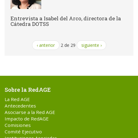
Entrevista a Isabel del Arco, directora de la
Cátedra DOTSS
‹ anterior
2 de 29
siguiente ›
Sobre la RedAGE
La Red AGE
Antecedentes
Asociarse a la Red AGE
Impacto de RedAGE
Comisiones
Comité Ejecutivo