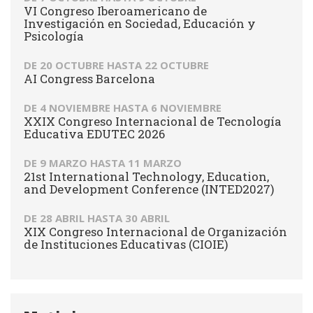
VI Congreso Iberoamericano de
Investigación en Sociedad, Educación y
Psicología
DE
20 OCTUBRE
HASTA
22 OCTUBRE
AI Congress Barcelona
DE
4 NOVIEMBRE
HASTA
6 NOVIEMBRE
XXIX Congreso Internacional de Tecnología
Educativa EDUTEC 2026
DE
9 MARZO
HASTA
11 MARZO
21st International Technology, Education,
and Development Conference (INTED2027)
DE
28 ABRIL
HASTA
30 ABRIL
XIX Congreso Internacional de Organización
de Instituciones Educativas (CIOIE)