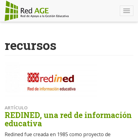
Togg
navi
Pasar
al
recursos
contenido
principal
ARTÍCULO
REDINED, una red de información
educativa
Redined fue creada en 1985 como proyecto de