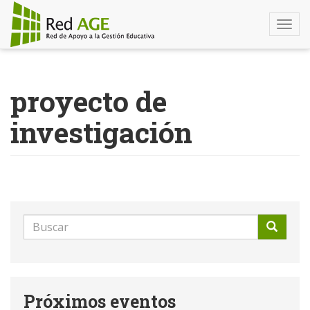
Togg
navi
Pasar
al
proyecto de
contenido
principal
investigación
Formulario
de
Buscar
búsqueda
Próximos eventos