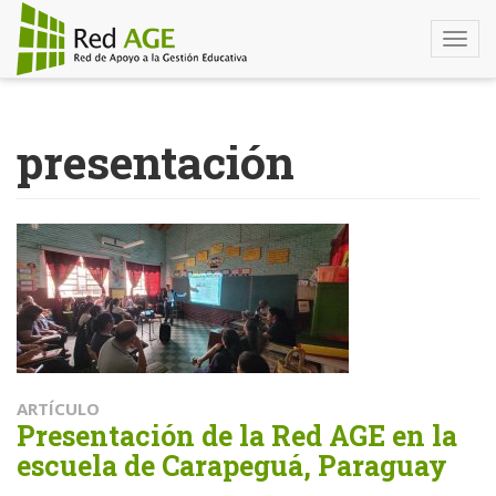
Togg
navi
Pasar
al
presentación
contenido
principal
ARTÍCULO
Presentación de la Red AGE en la
escuela de Carapeguá, Paraguay