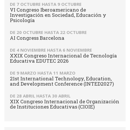
DE
7 OCTUBRE
HASTA
9 OCTUBRE
VI Congreso Iberoamericano de
Investigación en Sociedad, Educación y
Psicología
DE
20 OCTUBRE
HASTA
22 OCTUBRE
AI Congress Barcelona
DE
4 NOVIEMBRE
HASTA
6 NOVIEMBRE
XXIX Congreso Internacional de Tecnología
Educativa EDUTEC 2026
DE
9 MARZO
HASTA
11 MARZO
21st International Technology, Education,
and Development Conference (INTED2027)
DE
28 ABRIL
HASTA
30 ABRIL
XIX Congreso Internacional de Organización
de Instituciones Educativas (CIOIE)