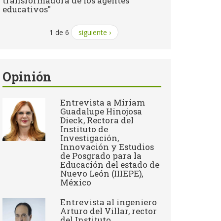
transformadora de los agentes
educativos"
1 de 6
siguiente ›
Opinión
Entrevista a Miriam
Guadalupe Hinojosa
Dieck, Rectora del
Instituto de
Investigación,
Innovación y Estudios
de Posgrado para la
Educación del estado de
Nuevo León (IIIEPE),
México
Entrevista al ingeniero
Arturo del Villar, rector
del Instituto