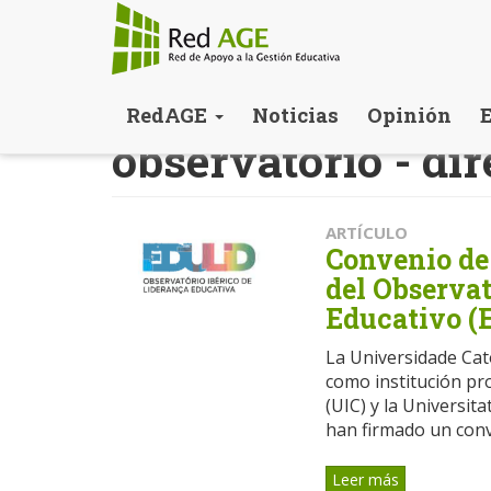
Pasar
RedAGE
Noticias
Opinión
al
observatorio - di
contenido
principal
ARTÍCULO
Convenio de 
del Observat
Educativo (
La Universidade Cat
como institución pr
(UIC) y la Universit
han firmado un conve
Leer más