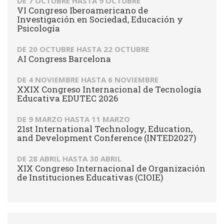
DE
7 OCTUBRE
HASTA
9 OCTUBRE
VI Congreso Iberoamericano de
Investigación en Sociedad, Educación y
Psicología
DE
20 OCTUBRE
HASTA
22 OCTUBRE
AI Congress Barcelona
DE
4 NOVIEMBRE
HASTA
6 NOVIEMBRE
XXIX Congreso Internacional de Tecnología
Educativa EDUTEC 2026
DE
9 MARZO
HASTA
11 MARZO
21st International Technology, Education,
and Development Conference (INTED2027)
DE
28 ABRIL
HASTA
30 ABRIL
XIX Congreso Internacional de Organización
de Instituciones Educativas (CIOIE)