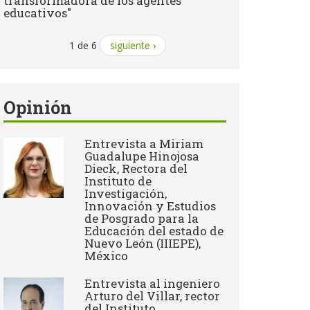
transformadora de los agentes
educativos"
1 de 6
siguiente ›
Opinión
Entrevista a Miriam
Guadalupe Hinojosa
Dieck, Rectora del
Instituto de
Investigación,
Innovación y Estudios
de Posgrado para la
Educación del estado de
Nuevo León (IIIEPE),
México
Entrevista al ingeniero
Arturo del Villar, rector
del Instituto