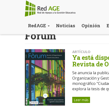
Pasar
RedAGE
Noticias
Opinión
al
Forum
contenido
principal
ARTÍCULO
Ya está dis
Revista de 
Se anuncia la publi
Organización y Gesti
monográfico "Ciudad
explora la tesis de q
Leer más