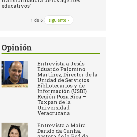
transformadora de los agentes
educativos"
1 de 6
siguiente ›
Opinión
Entrevista a Jesús
Eduardo Palomino
Martínez, Director de la
Unidad de Servicios
Bibliotecarios y de
Información (USBI)
Región Poza Rica –
Tuxpan de la
Universidad
Veracruzana
Entrevista a ​Maíra
Darido da Cunha,
gestora de la Red de