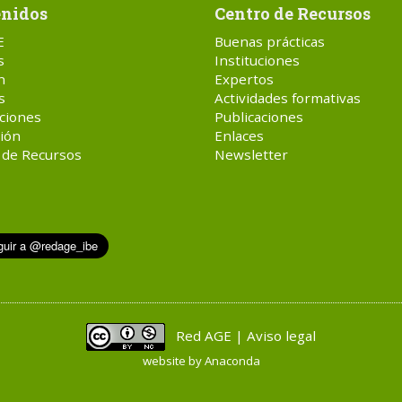
nidos
Centro de Recursos
E
Buenas prácticas
s
Instituciones
n
Expertos
s
Actividades formativas
ciones
Publicaciones
ión
Enlaces
 de Recursos
Newsletter
Red AGE | Aviso legal
website by
Anaconda