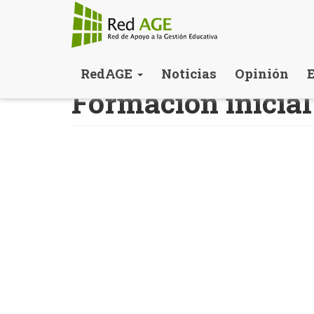
Pasar
RedAGE
Noticias
Opinión
al
Formación inicial
contenido
principal