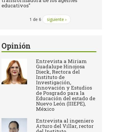
transformadora de los agentes
educativos"
1 de 6
siguiente ›
Opinión
Entrevista a Miriam
Guadalupe Hinojosa
Dieck, Rectora del
Instituto de
Investigación,
Innovación y Estudios
de Posgrado para la
Educación del estado de
Nuevo León (IIIEPE),
México
Entrevista al ingeniero
Arturo del Villar, rector
del Instituto