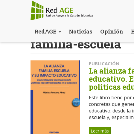
Pasar
RedAGE
Noticias
Opinión
al
familia-escuela
contenido
principal
PUBLICACIÓN
La alianza f
educativo. E
políticas ed
Este libro tiene por
concretas que gener
educativo: desde la i
escuela y, especialme
Leer más