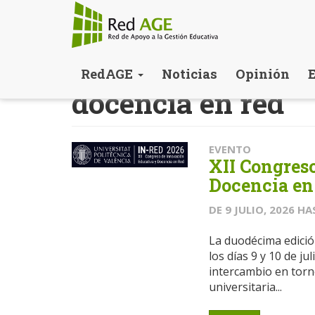
Pasar
RedAGE
Noticias
Opinión
al
docencia en red
contenido
principal
EVENTO
XII Congres
Docencia en
DE
9 JULIO, 2026
HA
La duodécima edició
los días 9 y 10 de j
intercambio en torno
universitaria...