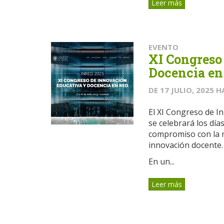
Leer más
EVENTO
XI Congreso
Docencia en
DE
17 JULIO, 2025
H
El XI Congreso de I
se celebrará los día
compromiso con la m
innovación docente.
En un...
Leer más