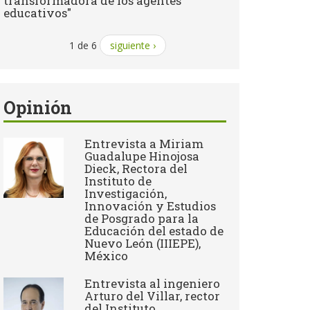
transformadora de los agentes
educativos"
1 de 6
siguiente ›
Opinión
Entrevista a Miriam
Guadalupe Hinojosa
Dieck, Rectora del
Instituto de
Investigación,
Innovación y Estudios
de Posgrado para la
Educación del estado de
Nuevo León (IIIEPE),
México
Entrevista al ingeniero
Arturo del Villar, rector
del Instituto