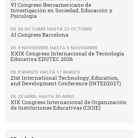
VI Congreso Iberoamericano de
Investigación en Sociedad, Educación y
Psicología
DE
20 OCTUBRE
HASTA
22 OCTUBRE
AI Congress Barcelona
DE
4 NOVIEMBRE
HASTA
6 NOVIEMBRE
XXIX Congreso Internacional de Tecnología
Educativa EDUTEC 2026
DE
9 MARZO
HASTA
11 MARZO
21st International Technology, Education,
and Development Conference (INTED2027)
DE
28 ABRIL
HASTA
30 ABRIL
XIX Congreso Internacional de Organización
de Instituciones Educativas (CIOIE)