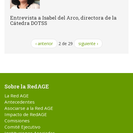
Entrevista a Isabel del Arco, directora de la
Cátedra DOTSS
‹ anterior
2 de 29
siguiente ›
Sobre la RedAGE
La Red AGE
Antecedentes
Asociarse a la Red AGE
Impacto de RedAGE
Comisiones
Comité Ejecutivo