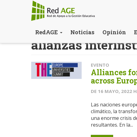
Pasar
RedAGE
Noticias
Opinión
al
alianzas interins
contenido
principal
EVENTO
Alliances fo
across Euro
DE
16 MAYO, 2022
H
Las naciones europe
climático, la transfo
una enorme crisis d
resultantes. En la...