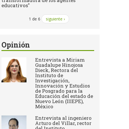
transformadora de los agentes
educativos"
1 de 6
siguiente ›
Opinión
Entrevista a Miriam
Guadalupe Hinojosa
Dieck, Rectora del
Instituto de
Investigación,
Innovación y Estudios
de Posgrado para la
Educación del estado de
Nuevo León (IIIEPE),
México
Entrevista al ingeniero
Arturo del Villar, rector
del Instituto