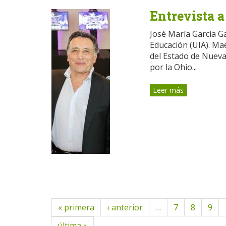
Entrevista 
José María García G
Educación (UIA). Ma
del Estado de Nueva
por la Ohio...
Leer más
« primera
‹ anterior
…
7
8
9
última »