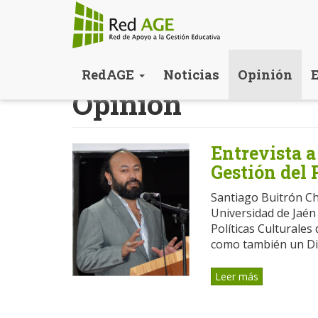
Pasar
RedAGE
Noticias
Opinión
al
Opinión
contenido
principal
Entrevista a
Gestión del 
Santiago Buitrón Ch
Universidad de Jaén
Políticas Culturales
como también un Di
Leer más