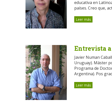
educativa en Latino
países. Creo que, act
Leer más
Entrevista 
Javier Numan Cabal
Uruguay). Máster por
Programa de Doctor
Argentina). Pos gra
Leer más