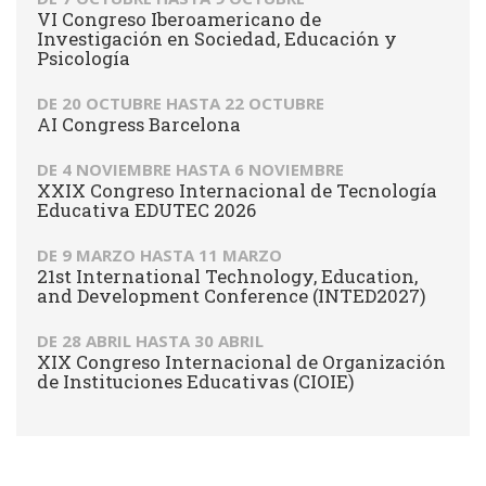
VI Congreso Iberoamericano de
Investigación en Sociedad, Educación y
Psicología
DE
20 OCTUBRE
HASTA
22 OCTUBRE
AI Congress Barcelona
DE
4 NOVIEMBRE
HASTA
6 NOVIEMBRE
XXIX Congreso Internacional de Tecnología
Educativa EDUTEC 2026
DE
9 MARZO
HASTA
11 MARZO
21st International Technology, Education,
and Development Conference (INTED2027)
DE
28 ABRIL
HASTA
30 ABRIL
XIX Congreso Internacional de Organización
de Instituciones Educativas (CIOIE)