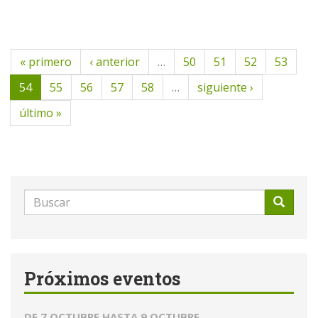
« primero
‹ anterior
…
50
51
52
53
54
55
56
57
58
…
siguiente ›
último »
Formulario
de
Buscar
búsqueda
Próximos eventos
DE
7 OCTUBRE
HASTA
9 OCTUBRE