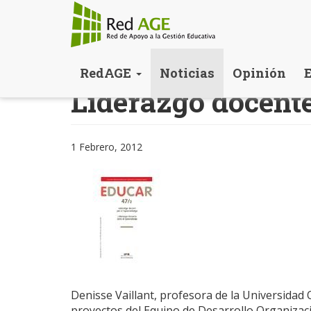
Pasar
RedAGE
Noticias
Opinión
al
Liderazgo docente
contenido
principal
1 Febrero, 2012
Denisse Vaillant, profesora de la Universida
proyectos del Equipo de Desarrollo Organizac