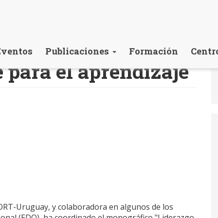
Eventos
Publicaciones
Formación
Centr
 para el aprendizaje
d ORT-Uruguay, y colaboradora en algunos de los
ional (EDO), ha coordinado el monográfico "Liderazgo