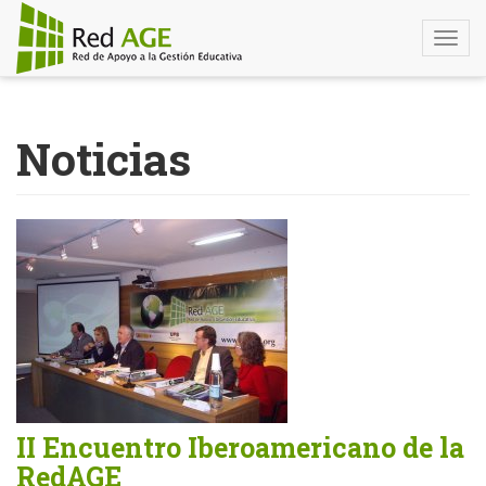
Togg
navi
Pasar
al
Noticias
contenido
principal
II Encuentro Iberoamericano de la
RedAGE