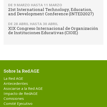
DE
9 MARZO
HASTA
11 MARZO
21st International Technology, Education,
and Development Conference (INTED2027)
DE
28 ABRIL
HASTA
30 ABRIL
XIX Congreso Internacional de Organización
de Instituciones Educativas (CIOIE)
Sobre la RedAGE
La Red AGE
Antecedentes
Asociarse a la Red AGE
Impacto de RedAGE
Comisiones
Comité Ejecutivo