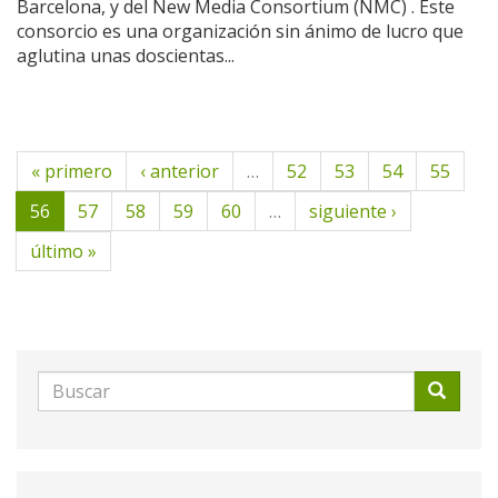
Barcelona, y del New Media Consortium (NMC) . Este
consorcio es una organización sin ánimo de lucro que
aglutina unas doscientas...
« primero
‹ anterior
…
52
53
54
55
56
57
58
59
60
…
siguiente ›
último »
Formulario
de
Buscar
búsqueda