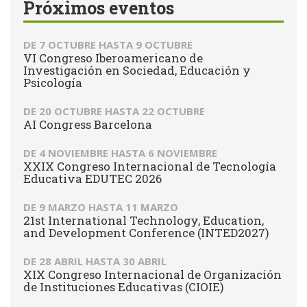
Próximos eventos
DE
7 OCTUBRE
HASTA
9 OCTUBRE
VI Congreso Iberoamericano de
Investigación en Sociedad, Educación y
Psicología
DE
20 OCTUBRE
HASTA
22 OCTUBRE
AI Congress Barcelona
DE
4 NOVIEMBRE
HASTA
6 NOVIEMBRE
XXIX Congreso Internacional de Tecnología
Educativa EDUTEC 2026
DE
9 MARZO
HASTA
11 MARZO
21st International Technology, Education,
and Development Conference (INTED2027)
DE
28 ABRIL
HASTA
30 ABRIL
XIX Congreso Internacional de Organización
de Instituciones Educativas (CIOIE)