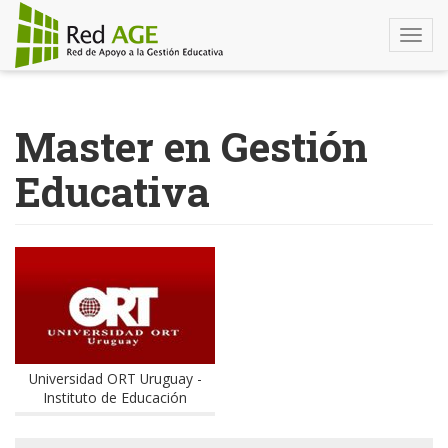
Togg
navi
Pasar
al
Master en Gestión
contenido
principal
Educativa
Universidad ORT Uruguay -
Instituto de Educación