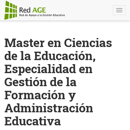
Togg
navi
Pasar
al
Master en Ciencias
contenido
principal
de la Educación,
Especialidad en
Gestión de la
Formación y
Administración
Educativa