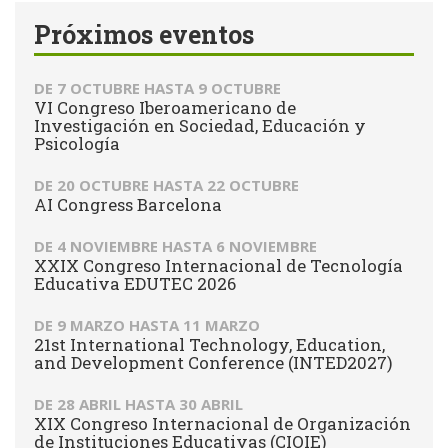
Próximos eventos
DE
7 OCTUBRE
HASTA
9 OCTUBRE
VI Congreso Iberoamericano de
Investigación en Sociedad, Educación y
Psicología
DE
20 OCTUBRE
HASTA
22 OCTUBRE
AI Congress Barcelona
DE
4 NOVIEMBRE
HASTA
6 NOVIEMBRE
XXIX Congreso Internacional de Tecnología
Educativa EDUTEC 2026
DE
9 MARZO
HASTA
11 MARZO
21st International Technology, Education,
and Development Conference (INTED2027)
DE
28 ABRIL
HASTA
30 ABRIL
XIX Congreso Internacional de Organización
de Instituciones Educativas (CIOIE)