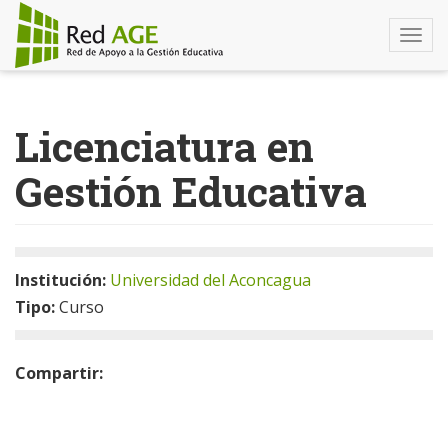
Togg
navi
Pasar
al
Licenciatura en
contenido
principal
Gestión Educativa
Institución:
Universidad del Aconcagua
Tipo:
Curso
Compartir: