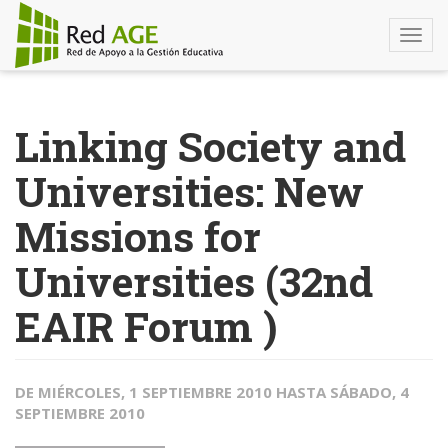
Togg
navi
Pasar
al
Linking Society and
contenido
principal
Universities: New
Missions for
Universities (32nd
EAIR Forum )
DE
MIÉRCOLES, 1 SEPTIEMBRE 2010
HASTA
SÁBADO, 4
SEPTIEMBRE 2010