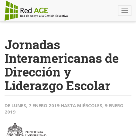
Togg
navi
Pasar
al
Jornadas
contenido
principal
Interamericanas de
Dirección y
Liderazgo Escolar
DE
LUNES, 7 ENERO 2019
HASTA
MIÉRCOLES, 9 ENERO
2019