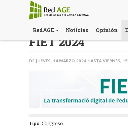
Pasar
RedAGE
Noticias
Opinión
al
FIET 2024
contenido
principal
DE
JUEVES, 14 MARZO 2024
HASTA
VIERNES, 1
Tipo:
Congreso