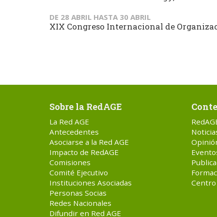
DE
28 ABRIL
HASTA
30 ABRIL
XIX Congreso Internacional de Organizaci
Sobre la RedAGE
Conte
La Red AGE
RedAG
Antecedentes
Noticia
Asociarse a la Red AGE
Opinió
Impacto de RedAGE
Evento
Comisiones
Publica
Comité Ejecutivo
Formac
Instituciones Asociadas
Centro
Personas Socias
Redes Nacionales
Difundir en Red AGE