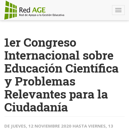
Togg
navi
Pasar
al
1er Congreso
contenido
principal
Internacional sobre
Educación Científica
y Problemas
Relevantes para la
Ciudadanía
DE
JUEVES, 12 NOVIEMBRE 2020
HASTA
VIERNES, 13