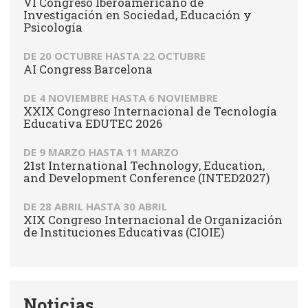
VI Congreso Iberoamericano de
Investigación en Sociedad, Educación y
Psicología
DE
20 OCTUBRE
HASTA
22 OCTUBRE
AI Congress Barcelona
DE
4 NOVIEMBRE
HASTA
6 NOVIEMBRE
XXIX Congreso Internacional de Tecnología
Educativa EDUTEC 2026
DE
9 MARZO
HASTA
11 MARZO
21st International Technology, Education,
and Development Conference (INTED2027)
DE
28 ABRIL
HASTA
30 ABRIL
XIX Congreso Internacional de Organización
de Instituciones Educativas (CIOIE)
Noticias