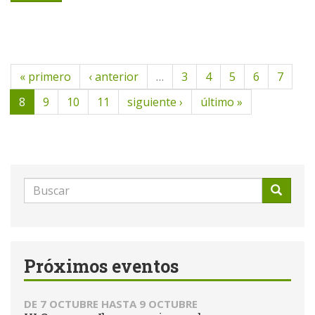
« primero
‹ anterior
…
3
4
5
6
7
8
9
10
11
siguiente ›
último »
Formulario
de
Buscar
búsqueda
Próximos eventos
DE
7 OCTUBRE
HASTA
9 OCTUBRE