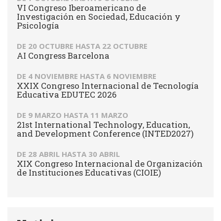
VI Congreso Iberoamericano de
Investigación en Sociedad, Educación y
Psicología
DE
20 OCTUBRE
HASTA
22 OCTUBRE
AI Congress Barcelona
DE
4 NOVIEMBRE
HASTA
6 NOVIEMBRE
XXIX Congreso Internacional de Tecnología
Educativa EDUTEC 2026
DE
9 MARZO
HASTA
11 MARZO
21st International Technology, Education,
and Development Conference (INTED2027)
DE
28 ABRIL
HASTA
30 ABRIL
XIX Congreso Internacional de Organización
de Instituciones Educativas (CIOIE)