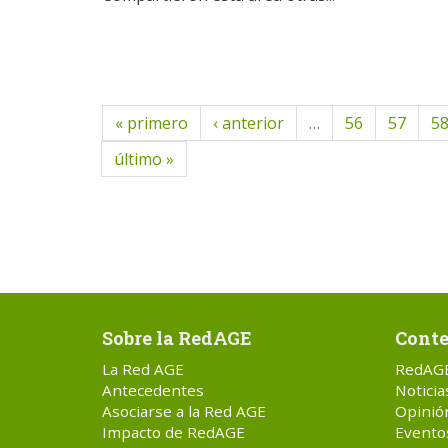
« primero
‹ anterior
…
56
57
5
último »
Sobre la RedAGE
Conte
La Red AGE
RedAG
Antecedentes
Noticia
Asociarse a la Red AGE
Opinió
Impacto de RedAGE
Evento