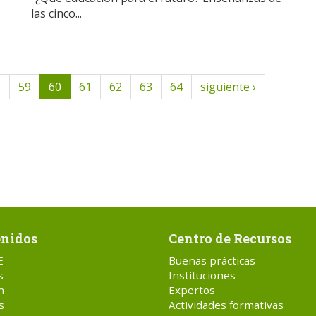
las cinco...
8
59
60
61
62
63
64
siguiente ›
nidos
Centro de Recursos
E
Buenas prácticas
s
Instituciones
n
Expertos
s
Actividades formativas