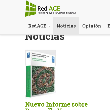
Pasar
RedAGE
Noticias
Opinión
al
Noticias
contenido
principal
Nuevo Informe sobre