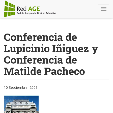
Togg
navi
Pasar
al
Conferencia de
contenido
principal
Lupicinio Iñiguez y
Conferencia de
Matilde Pacheco
10 Septiembre, 2009