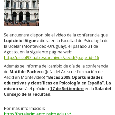
Se encuentra disponible el video de la conferencia que
Lupicinio Iñiguez
diera en la Facultad de Psicología de
la Udelar (Montevideo-Uruguay), el pasado 31 de
Agosto, en la siguiente página web:
http://psicol93.uab.es/archivos/aecid/?page_id=16
Además se informa del cambio de día de la conferencia
de
Matilde Pacheco
(Jefa del Area de Formación de
Aecid en Montevideo)
"Becas 2009,Oportunidades
educativas y científicas en Psicología en España". La
misma s
erá el próximo
17 de Setiembre
en la
Sala del
Consejo de la Facultad.
Por más información:
http://fortalecimiento.psico.edu.uy/