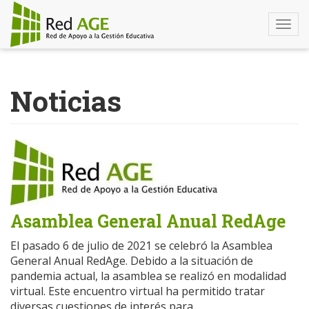
Togg
navi
Pasar
al
Noticias
contenido
principal
Asamblea General Anual RedAge
El pasado 6 de julio de 2021 se celebró la Asamblea
General Anual RedAge. Debido a la situación de
pandemia actual, la asamblea se realizó en modalidad
virtual. Este encuentro virtual ha permitido tratar
diversas cuestiones de interés para...