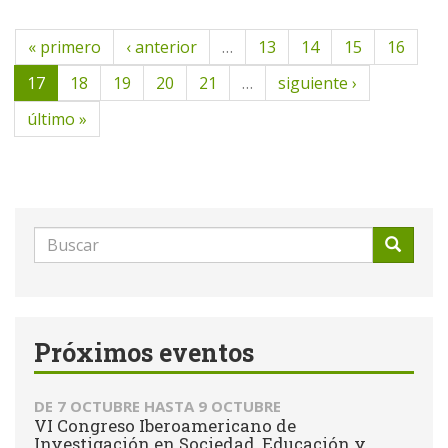
« primero
‹ anterior
…
13
14
15
16
17
18
19
20
21
…
siguiente ›
último »
Formulario
de
Buscar
búsqueda
Próximos eventos
DE
7 OCTUBRE
HASTA
9 OCTUBRE
VI Congreso Iberoamericano de
Investigación en Sociedad, Educación y