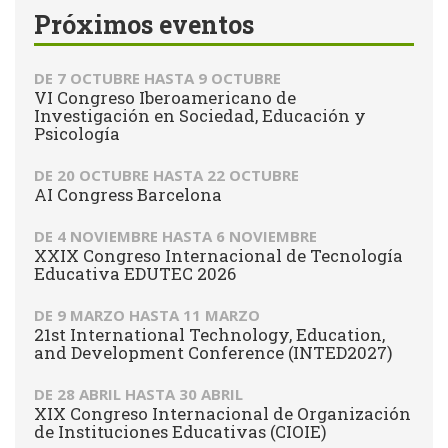
Próximos eventos
DE
7 OCTUBRE
HASTA
9 OCTUBRE
VI Congreso Iberoamericano de
Investigación en Sociedad, Educación y
Psicología
DE
20 OCTUBRE
HASTA
22 OCTUBRE
AI Congress Barcelona
DE
4 NOVIEMBRE
HASTA
6 NOVIEMBRE
XXIX Congreso Internacional de Tecnología
Educativa EDUTEC 2026
DE
9 MARZO
HASTA
11 MARZO
21st International Technology, Education,
and Development Conference (INTED2027)
DE
28 ABRIL
HASTA
30 ABRIL
XIX Congreso Internacional de Organización
de Instituciones Educativas (CIOIE)