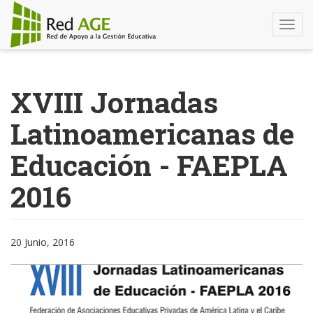
Togg
navi
Pasar
al
XVIII Jornadas
contenido
principal
Latinoamericanas de
Educación - FAEPLA
2016
20 Junio, 2016