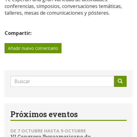
conferencias, simposios, conversaciones temáticas,
talleres, mesas de comunicaciones y pósteres.
Compartir:
Añadir nuevo comentario
Formulario
de
Buscar
búsqueda
Próximos eventos
DE
7 OCTUBRE
HASTA
9 OCTUBRE
VI Congreso Iberoamericano de