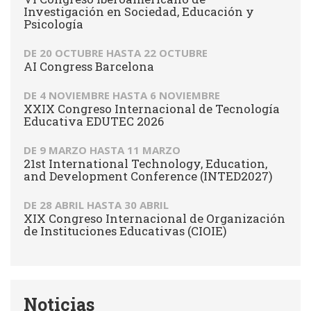
Investigación en Sociedad, Educación y
Psicología
DE
20 OCTUBRE
HASTA
22 OCTUBRE
AI Congress Barcelona
DE
4 NOVIEMBRE
HASTA
6 NOVIEMBRE
XXIX Congreso Internacional de Tecnología
Educativa EDUTEC 2026
DE
9 MARZO
HASTA
11 MARZO
21st International Technology, Education,
and Development Conference (INTED2027)
DE
28 ABRIL
HASTA
30 ABRIL
XIX Congreso Internacional de Organización
de Instituciones Educativas (CIOIE)
Noticias