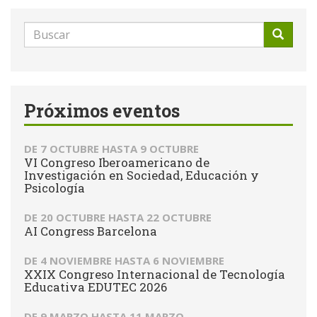
Formulario
de
Buscar
búsqueda
Próximos eventos
DE
7 OCTUBRE
HASTA
9 OCTUBRE
VI Congreso Iberoamericano de
Investigación en Sociedad, Educación y
Psicología
DE
20 OCTUBRE
HASTA
22 OCTUBRE
AI Congress Barcelona
DE
4 NOVIEMBRE
HASTA
6 NOVIEMBRE
XXIX Congreso Internacional de Tecnología
Educativa EDUTEC 2026
DE
9 MARZO
HASTA
11 MARZO