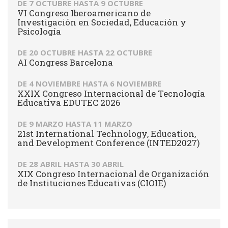
DE
7 OCTUBRE
HASTA
9 OCTUBRE
VI Congreso Iberoamericano de
Investigación en Sociedad, Educación y
Psicología
DE
20 OCTUBRE
HASTA
22 OCTUBRE
AI Congress Barcelona
DE
4 NOVIEMBRE
HASTA
6 NOVIEMBRE
XXIX Congreso Internacional de Tecnología
Educativa EDUTEC 2026
DE
9 MARZO
HASTA
11 MARZO
21st International Technology, Education,
and Development Conference (INTED2027)
DE
28 ABRIL
HASTA
30 ABRIL
XIX Congreso Internacional de Organización
de Instituciones Educativas (CIOIE)