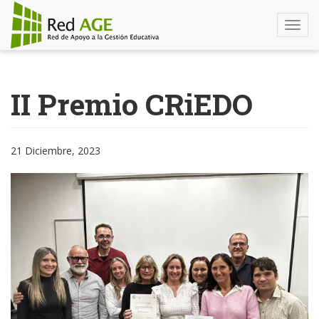
Togg
navi
Pasar
al
II Premio CRiEDO
contenido
principal
21 Diciembre, 2023