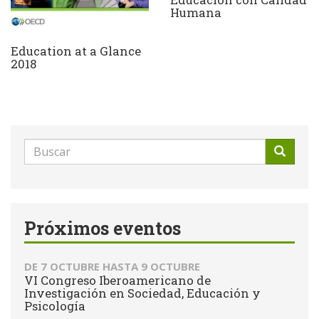
Humana
Education at a Glance
2018
Formulario
de
Buscar
búsqueda
Próximos eventos
DE
7 OCTUBRE
HASTA
9 OCTUBRE
VI Congreso Iberoamericano de
Investigación en Sociedad, Educación y
Psicología