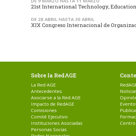
DE
9 MARZO
HASTA
11 MARZO
21st International Technology, Educati
DE
28 ABRIL
HASTA
30 ABRIL
XIX Congreso Internacional de Organizaci
Sobre la RedAGE
Conte
La Red AGE
RedAG
Antecedentes
Noticia
Asociarse a la Red AGE
Opinió
Impacto de RedAGE
Evento
Comisiones
Publica
Comité Ejecutivo
Formac
Instituciones Asociadas
Centro
Personas Socias
Redes Nacionales