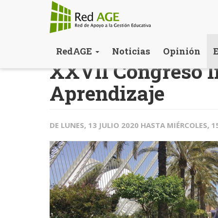
Pasar
RedAGE
Noticias
Opinión
al
XXVII Congreso I
contenido
principal
Aprendizaje
DE
LUNES, 13 JULIO 2020
HASTA
MIÉRCOLES, 1