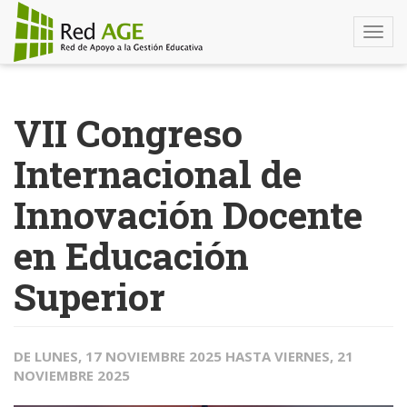
Togg
navi
Pasar
al
VII Congreso
contenido
principal
Internacional de
Innovación Docente
en Educación
Superior
DE
LUNES, 17 NOVIEMBRE 2025
HASTA
VIERNES, 21
NOVIEMBRE 2025