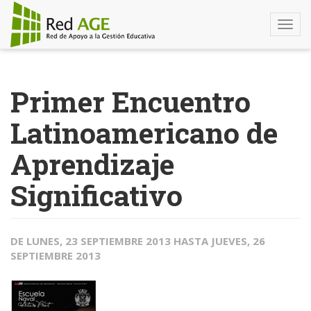
Togg
navi
Pasar
al
Primer Encuentro
contenido
principal
Latinoamericano de
Aprendizaje
Significativo
DE
LUNES, 23 SEPTIEMBRE 2013
HASTA
JUEVES, 26
SEPTIEMBRE 2013