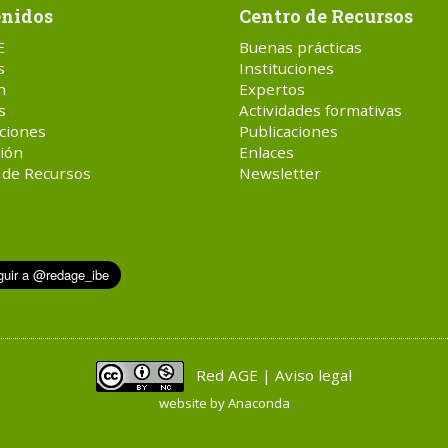
nidos
Centro de Recursos
E
Buenas prácticas
s
Instituciones
n
Expertos
s
Actividades formativas
ciones
Publicaciones
ión
Enlaces
 de Recursos
Newsletter
Red AGE | Aviso legal
website by
Anaconda