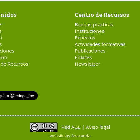
nidos
Centro de Recursos
E
Buenas prácticas
s
Instituciones
n
Expertos
s
Actividades formativas
ciones
Publicaciones
ión
Enlaces
 de Recursos
Newsletter
Red AGE | Aviso legal
website by
Anaconda