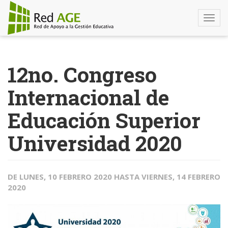
Togg
navi
Pasar
al
12no. Congreso
contenido
principal
Internacional de
Educación Superior
Universidad 2020
DE
LUNES, 10 FEBRERO 2020
HASTA
VIERNES, 14 FEBRERO
2020