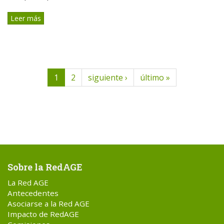
Leer más
1
2
siguiente ›
último »
Sobre la RedAGE
La Red AGE
Antecedentes
Asociarse a la Red AGE
Impacto de RedAGE