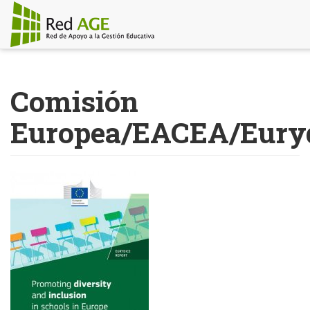
Pasar
al
Comisión
contenido
principal
Europea/EACEA/Eury