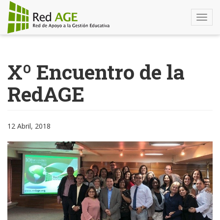
Togg
navi
Pasar
al
Xº Encuentro de la
contenido
principal
RedAGE
12 Abril, 2018