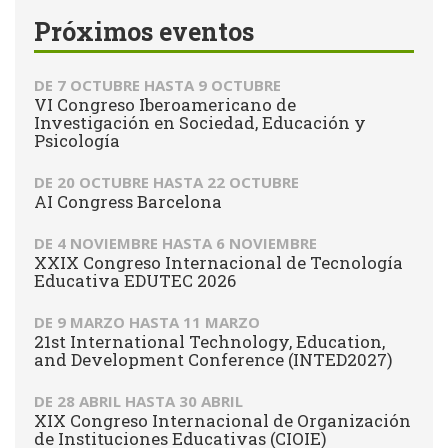
Próximos eventos
DE
7 OCTUBRE
HASTA
9 OCTUBRE
VI Congreso Iberoamericano de
Investigación en Sociedad, Educación y
Psicología
DE
20 OCTUBRE
HASTA
22 OCTUBRE
AI Congress Barcelona
DE
4 NOVIEMBRE
HASTA
6 NOVIEMBRE
XXIX Congreso Internacional de Tecnología
Educativa EDUTEC 2026
DE
9 MARZO
HASTA
11 MARZO
21st International Technology, Education,
and Development Conference (INTED2027)
DE
28 ABRIL
HASTA
30 ABRIL
XIX Congreso Internacional de Organización
de Instituciones Educativas (CIOIE)