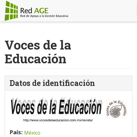
Pasar
al
Voces de la
contenido
principal
Educación
Datos de identificación
País:
México